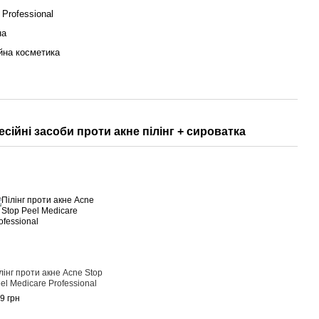
 Professional
на
йна косметика
ні засоби проти акне пілінг + сироватка
лінг проти акне Acne Stop
el Medicare Professional
9 грн