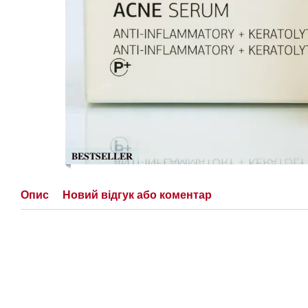
𝐁𝐄𝐒𝐓𝐒𝐄𝐋𝐋𝐄𝐑
Опис
Новий відгук або коментар