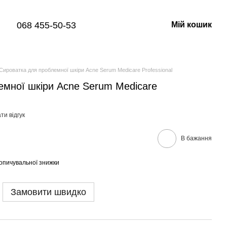
068 455-50-53
Мій кошик
Сироватка для проблемної шкіри Acne Serum Medicare Professional
емної шкіри Acne Serum Medicare
ти відгук
В бажання
опичувальної знижки
Замовити швидко