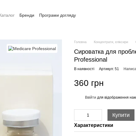
Каталог
Бренди
Програми догляду
Оплата та доставка
Контакти
Головна
Концентрати, еліксири
Сироватка для пробл
Professional
В наявності
Артикул: 51
Написа
360 грн
Ввійти
для відображення нак
%
Купити
Характеристики