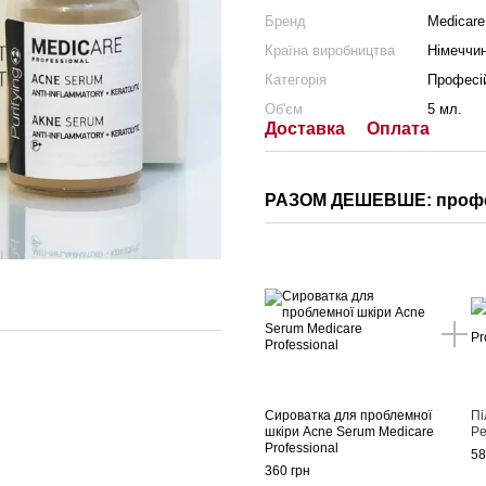
Бренд
Medicare
Країна виробництва
Німеччи
Категорія
Професі
Об'єм
5 мл.
Доставка
Оплата
РАЗОМ ДЕШЕВШЕ: професій
Сироватка для проблемної
Пі
шкіри Acne Serum Medicare
Pe
Professional
58
360 грн