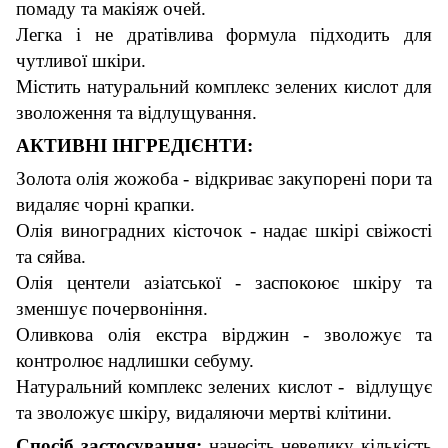
помаду та макіяж очей.
Легка і не дратівлива формула підходить для
чутливої ​​шкіри.
Містить натуральний комплекс зелених кислот для
зволоження та відлущування.
АКТИВНІ ІНГРЕДІЄНТИ:
Золота олія жожоба - відкриває закупорені пори та
видаляє чорні крапки.
Олія виноградних кісточок - надає шкірі свіжості
та сяйва.
Олія центели азіатської - заспокоює шкіру та
зменшує почервоніння.
Оливкова олія екстра вірджин - зволожує та
контролює надлишки себуму.
Натуральний комплекс зелених кислот - відлущує
та зволожує шкіру, видаляючи мертві клітини.
Спосіб застосування:
нанесіть невелику кількість