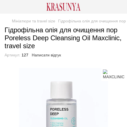
Мініатюри та travel size
Гідрофільна олія для очищення пор Po
Гідрофільна олія для очищення пор
Poreless Deep Cleansing Oil Maxclinіc,
travel size
Артикул:
127
Написати відгук