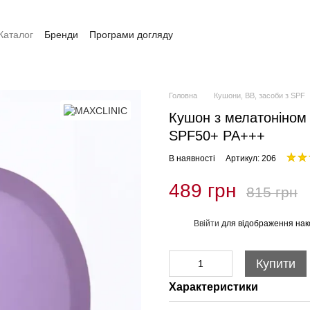
Каталог
Бренди
Програми догляду
Оплата та доставка
Контакти
Головна
Кушони, ВВ, засоби з SPF
Кушон з мелатоніном 
SPF50+ PA+++
В наявності
Артикул: 206
489 грн
815 грн
Ввійти
для відображення нак
%
Купити
Характеристики