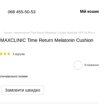
068 455-50-53
Мій кошик
Кушон з мелатоніном Time Return Melatonin Cushion Maxclinic SPF 50 PA+++
MAXCLINIC Time Return Melatonin Cushion
6 відгуків
В бажання
опичувальної знижки
Замовити швидко