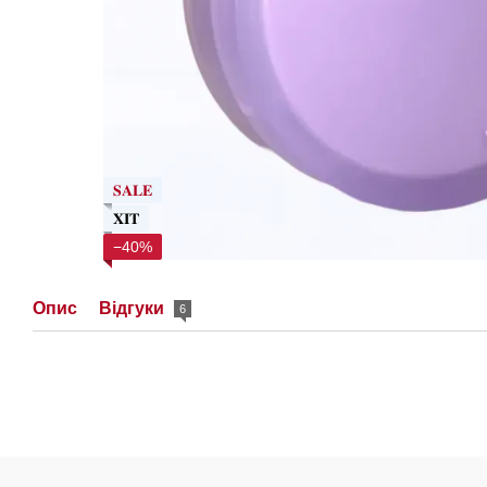
𝐒𝐀𝐋𝐄
𝐗𝐈𝐓
−40%
Опис
Відгуки
6