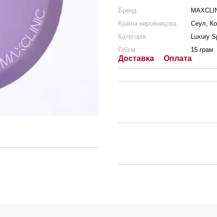
Бренд
MAXCLI
Країна виробництва
Сеул, К
Категорія
Luxury S
Об'єм
15 грам
Доставка
Оплата