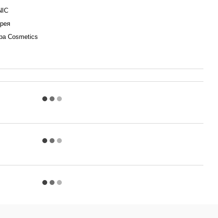
NIC
орея
pa Cosmetics