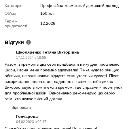
Категорія
Професійна косметика/ домашній догляд
Об'єм
150 мл.
Термін
12.2026
придатності
Відгуки
5
Школяренко Тетяна Вікторівна
17.11.2024 в 19:55
Разом із кремом з цієї серії придбала й пінку для проблемної
шкіри, і вона мене приємно здивувала! Пінка чудово очищує
обличчя, не залишаючи відчуття стягнутості чи сухості. Після
використання шкіра стає гладенькою і свіжою, ніби дихає.
Використовую в комплексі з кремом, і це справжній порятунок
для проблемної шкіри! Однозначно рекомендую цю серію
всім, хто шукає якісний догляд.
Відповісти
Гончарова
04.02.2023 в 09:47
Спасибо за оперативную доставку! Пенка супер!