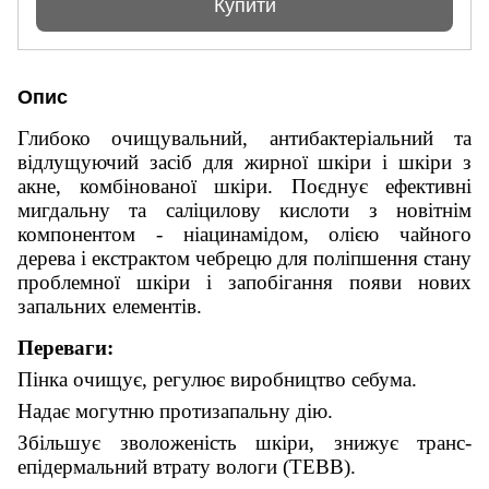
Купити
Опис
Глибоко очищувальний, антибактеріальний та
відлущуючий засіб для жирної шкіри і шкіри з
акне, комбінованої шкіри. Поєднує ефективні
мигдальну та саліцилову кислоти з новітнім
компонентом - ніацинамідом, олією чайного
дерева і екстрактом чебрецю для поліпшення стану
проблемної шкіри і запобігання появи нових
запальних елементів.
Переваги:
Пінка очищує, регулює виробництво себума.
Надає могутню протизапальну дію.
Збільшує зволоженість шкіри, знижує транс-
епідермальний втрату вологи (ТЕВВ).